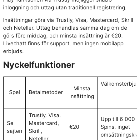
inloggning och uttag utan traditionell registrering.
Insättningar görs via Trustly, Visa, Mastercard, Skrill
och Neteller. Uttag behandlas samma dag om de
görs före middag, och minsta insättning är €20.
Livechatt finns för support, men ingen mobilapp
erbjuds.
Nyckelfunktioner
Välkomsterbju
Minsta
Spel
Betalmetoder
insättning
Trustly, Visa,
Upp till 6 000 
Se
Mastercard,
€20
Spins, inget
sajten
Skrill,
omsättningskra
Neteller