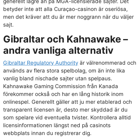
generellt lägre än på MGA-licensierade sajter. Det
betyder inte att alla Curaçao-casinon är oseriösa,
men det kräver att du är mer noggrann när du väljer
sajt.
Gibraltar och Kahnawake –
andra vanliga alternativ
Gibraltar Regulatory Authority
är välrenommerad och
används av flera stora spelbolag, om än inte lika
vanlig bland nischade sajter utan spelpaus.
Kahnawake Gaming Commission från Kanada
förekommer också och har en lång historik inom
onlinespel. Generellt gäller att ju mer etablerad och
transparent licensen är, desto mer skyddad är du
som spelare vid eventuella tvister. Kontrollera alltid
licensinformationen längst ned på casinots
webbplats innan du registrerar dig.