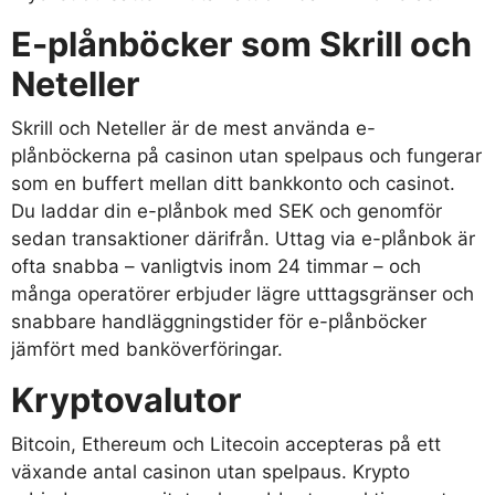
E-plånböcker som Skrill och
Neteller
Skrill och Neteller är de mest använda e-
plånböckerna på casinon utan spelpaus och fungerar
som en buffert mellan ditt bankkonto och casinot.
Du laddar din e-plånbok med SEK och genomför
sedan transaktioner därifrån. Uttag via e-plånbok är
ofta snabba – vanligtvis inom 24 timmar – och
många operatörer erbjuder lägre utttagsgränser och
snabbare handläggningstider för e-plånböcker
jämfört med banköverföringar.
Kryptovalutor
Bitcoin, Ethereum och Litecoin accepteras på ett
växande antal casinon utan spelpaus. Krypto