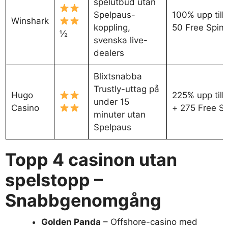
spelutbud utan
Spelpaus-
100% upp till
Winshark
koppling,
50 Free Spin
½
svenska live-
dealers
Blixtsnabba
Trustly-uttag på
Hugo
225% upp till
under 15
Casino
+ 275 Free S
minuter utan
Spelpaus
Topp 4 casinon utan
spelstopp –
Snabbgenomgång
Golden Panda
– Offshore-casino med