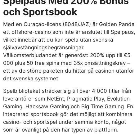
Spelpaus Med 200% Bonus
och Sportsbook
Med en Curaçao-licens (8048/JAZ) är Golden Panda
ett offshore-casino som inte är anslutet till Spelpaus,
vilket innebär att du kan spela utan svenska
självavstängningsbegränsningar.
Välkomsterbjudandet är generöst: 200% upp till €5
000 plus 50 free spins med 35x omsättningskrav –
ett av de större paketen du hittar på casinon utanför
det svenska systemet.
Spelbiblioteket sträcker sig till över 4 000 titlar från
leverantörer som NetEnt, Pragmatic Play, Evolution
Gaming, Hacksaw Gaming och Big Time Gaming. En
integrerad sportsbook gör det möjligt att kombinera
casino- och sportspel under samma konto, något
som är ovanligt på den här typen av plattform.