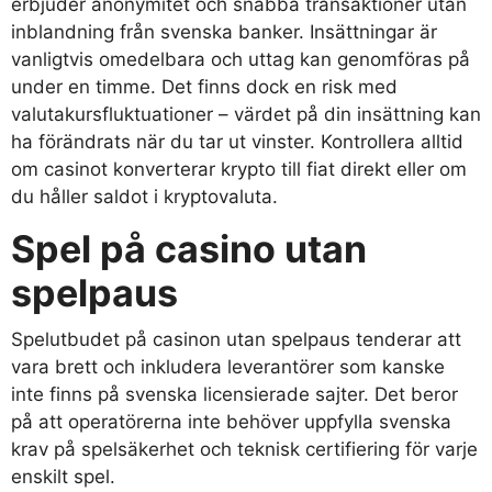
erbjuder anonymitet och snabba transaktioner utan
inblandning från svenska banker. Insättningar är
vanligtvis omedelbara och uttag kan genomföras på
under en timme. Det finns dock en risk med
valutakursfluktuationer – värdet på din insättning kan
ha förändrats när du tar ut vinster. Kontrollera alltid
om casinot konverterar krypto till fiat direkt eller om
du håller saldot i kryptovaluta.
Spel på casino utan
spelpaus
Spelutbudet på casinon utan spelpaus tenderar att
vara brett och inkludera leverantörer som kanske
inte finns på svenska licensierade sajter. Det beror
på att operatörerna inte behöver uppfylla svenska
krav på spelsäkerhet och teknisk certifiering för varje
enskilt spel.