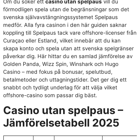
Om du söker ett
casino utan spelpaus
vill du
förmodligen spela utan de begränsningar som det
svenska självavstängningssystemet Spelpaus
medför. Alla fyra casinon i den här guiden saknar
koppling till Spelpaus tack vare offshore-licenser från
Curaçao eller Estland, vilket innebär att du kan
skapa konto och spela utan att svenska spelgränser
påverkar dig. Här hittar du en samlad jämförelse av
Golden Panda, Wizz Spin, Winshark och Hugo
Casino – med fokus på bonusar, spelutbud,
betalmetoder och uttagningstider. Det ger dig ett
snabbt och tydligt underlag för att välja vilket
offshore-casino som passar dig bäst.
Casino utan spelpaus –
Jämförelsetabell 2025