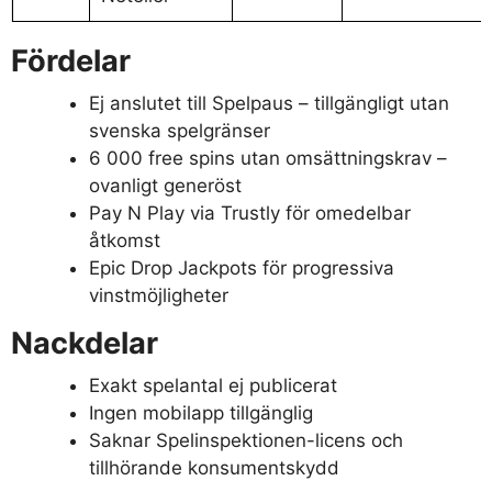
Fördelar
Ej anslutet till Spelpaus – tillgängligt utan
svenska spelgränser
6 000 free spins utan omsättningskrav –
ovanligt generöst
Pay N Play via Trustly för omedelbar
åtkomst
Epic Drop Jackpots för progressiva
vinstmöjligheter
Nackdelar
Exakt spelantal ej publicerat
Ingen mobilapp tillgänglig
Saknar Spelinspektionen-licens och
tillhörande konsumentskydd