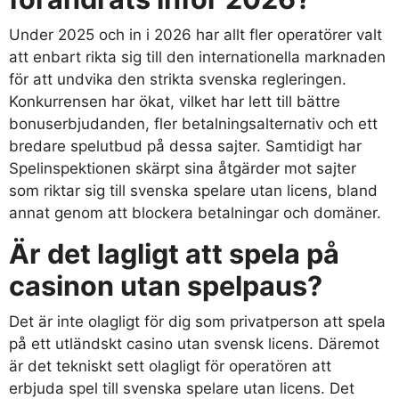
Under 2025 och in i 2026 har allt fler operatörer valt
att enbart rikta sig till den internationella marknaden
för att undvika den strikta svenska regleringen.
Konkurrensen har ökat, vilket har lett till bättre
bonuserbjudanden, fler betalningsalternativ och ett
bredare spelutbud på dessa sajter. Samtidigt har
Spelinspektionen skärpt sina åtgärder mot sajter
som riktar sig till svenska spelare utan licens, bland
annat genom att blockera betalningar och domäner.
Är det lagligt att spela på
casinon utan spelpaus?
Det är inte olagligt för dig som privatperson att spela
på ett utländskt casino utan svensk licens. Däremot
är det tekniskt sett olagligt för operatören att
erbjuda spel till svenska spelare utan licens. Det