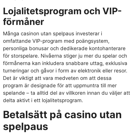
Lojalitetsprogram och VIP-
förmåner
Många casinon utan spelpaus investerar i
omfattande VIP-program med poängsystem,
personliga bonusar och dedikerade kontohanterare
för storspelare. Nivåerna stiger ju mer du spelar och
förmånerna kan inkludera snabbare uttag, exklusiva
turneringar och gåvor i form av elektronik eller resor.
Det är viktigt att vara medveten om att dessa
program är designade för att uppmuntra till mer
spelande – ta alltid del av villkoren innan du väljer att
delta aktivt i ett lojalitetsprogram.
Betalsätt på casino utan
spelpaus