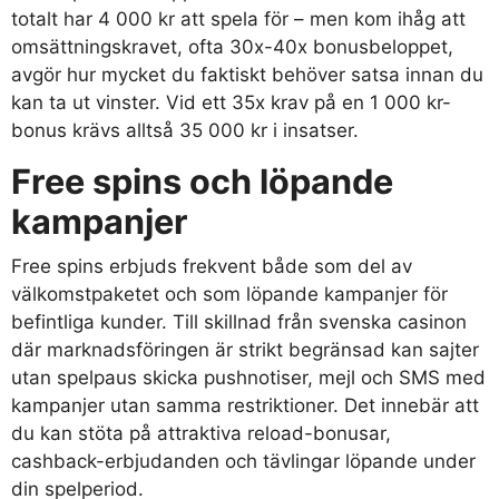
totalt har 4 000 kr att spela för – men kom ihåg att
omsättningskravet, ofta 30x-40x bonusbeloppet,
avgör hur mycket du faktiskt behöver satsa innan du
kan ta ut vinster. Vid ett 35x krav på en 1 000 kr-
bonus krävs alltså 35 000 kr i insatser.
Free spins och löpande
kampanjer
Free spins erbjuds frekvent både som del av
välkomstpaketet och som löpande kampanjer för
befintliga kunder. Till skillnad från svenska casinon
där marknadsföringen är strikt begränsad kan sajter
utan spelpaus skicka pushnotiser, mejl och SMS med
kampanjer utan samma restriktioner. Det innebär att
du kan stöta på attraktiva reload-bonusar,
cashback-erbjudanden och tävlingar löpande under
din spelperiod.