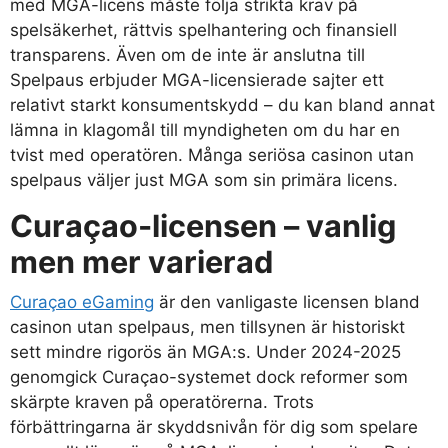
med MGA-licens måste följa strikta krav på
spelsäkerhet, rättvis spelhantering och finansiell
transparens. Även om de inte är anslutna till
Spelpaus erbjuder MGA-licensierade sajter ett
relativt starkt konsumentskydd – du kan bland annat
lämna in klagomål till myndigheten om du har en
tvist med operatören. Många seriösa casinon utan
spelpaus väljer just MGA som sin primära licens.
Curaçao-licensen – vanlig
men mer varierad
Curaçao eGaming
är den vanligaste licensen bland
casinon utan spelpaus, men tillsynen är historiskt
sett mindre rigorös än MGA:s. Under 2024-2025
genomgick Curaçao-systemet dock reformer som
skärpte kraven på operatörerna. Trots
förbättringarna är skyddsnivån för dig som spelare