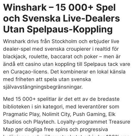
Winshark – 15 000+ Spel
och Svenska Live-Dealers
Utan Spelpaus-Koppling
Winshark drivs från Stockholm och erbjuder live
dealer-spel med svenska croupierer i realtid för
blackjack, roulette, baccarat och poker – men är
ändå ett casino utan koppling till Spelpaus tack vare
en Curaçao-licens. Det kombinerar en lokal känsla
med friheten att spela utan svenska
självavstängningsbegränsningar.
Med 15 000+ spelitlar är det ett av de bredaste
biblioteken i sin kategori, med leverantörer som
Pragmatic Play, Nolimit City, Push Gaming, Elk
Studios och Playtech. Loyalty-programmet Treasure
Map ger dagliga free spins och progressiva